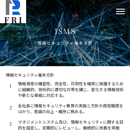
ISMS
情報セキュリティ基本方針
情報セキュリティ基本方針
情報資産の機密性、完全性、可用性を確実に保護するため
1
に組織的、技術的に適切な対策を講じ、変化する情報技術
や新たな脅威に対応する。
全社員に情報セキュリティ教育の実施と方針の周知徹底を
2
はかり、意識の向上・維持に務める。
マネジメントシステム及び、情報セキュリティに関する目
3
的を設定し、定期的にレビューし、継続的に改善を実施